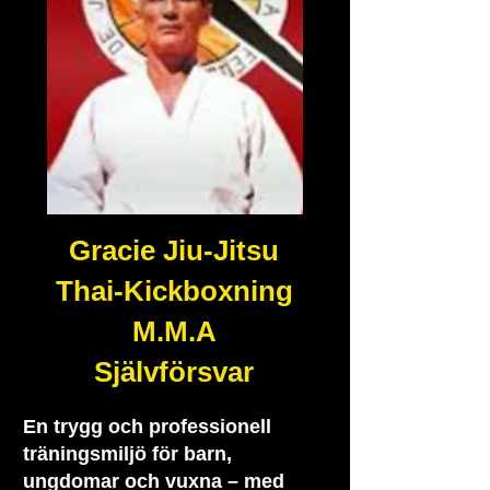
Gracie Jiu-Jitsu
Thai-Kickboxning
M.M.A
Självförsvar
En trygg och professionell
träningsmiljö för barn,
ungdomar och vuxna – med