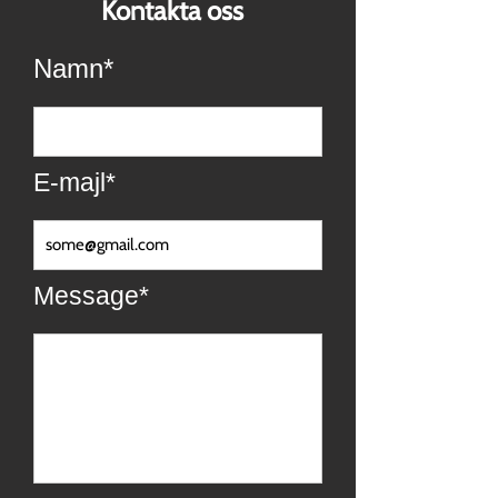
Kontakta oss
Namn*
E-majl*
Message*