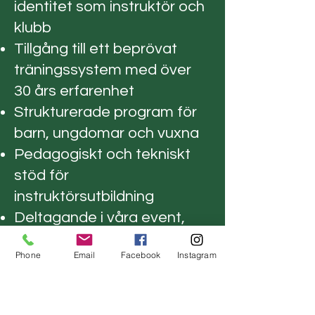
identitet som instruktör och
klubb
Tillgång till ett beprövat
träningssystem med över
30 års erfarenhet
Strukturerade program för
barn, ungdomar och vuxna
Pedagogiskt och tekniskt
stöd för
instruktörsutbildning
Deltagande i våra event,
läger och gemensamma
Phone
Email
Facebook
Instagram
träffar
Synlighet genom
gemensam marknadsföring